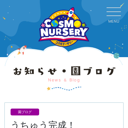
MENU
CL
News ＆ Blog
園ブログ
うちゅう完成！