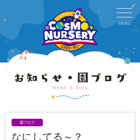
MENU
CL
News ＆ Blog
園ブログ
なにしてる～？