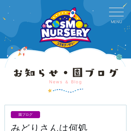
MENU
CL
News ＆ Blog
園ブログ
みどりさんは何処