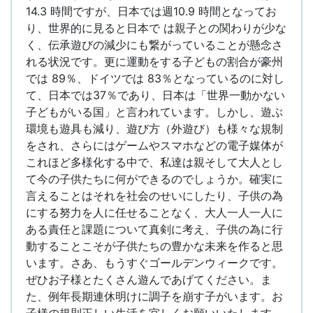
14.3 時間ですが、日本では週10.9 時間となってお
り、世界的に見ると日本で は親子との関わりが少な
く、伝承遊びの減少にも繋がっていることが懸念さ
れる状況です。更に運動をする子どもの割合が豪州
では 89％、ドイツでは 83％となっているのに対し
て、日本では37％であり、日本は「世界一動かない
子どもがいる国」と言われています。しかし、遊ぶ
環境も遊具も減り、遊び方（外遊び）も様々な規制
をされ、さらにはゲームやスマホなどの電子媒体が
これほど多様化する中で、私達は親そして大人とし
て今の子供たちに何ができるのでしょうか。確実に
言えることはそれを社会のせいにしたり、子供の為
にする努力を人に任せることなく、大人一人一人に
ある責任と課題について真剣に考え、子供の為に行
動することこそが子供たちの豊かな未来を作ると思
います。さあ、もうすぐゴールデンウィークです。
ぜひお子様とたくさん遊んであげてください。ま
た、例年長期連休明けに調子を崩す子がいます。お