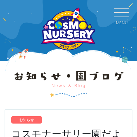
MENU
CL
News ＆ Blog
お知らせ
コスモナーサリー園だよ