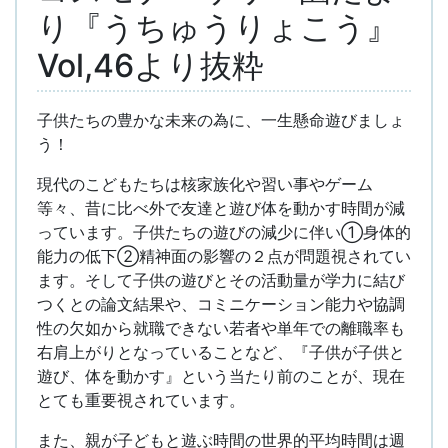
り『うちゅうりょこう』
Vol,46より抜粋
子供たちの豊かな未来の為に、一生懸命遊びましょ
う！
現代のこどもたちは核家族化や習い事やゲーム
等々、昔に比べ外で友達と遊び体を動かす時間が減
っています。子供たちの遊びの減少に伴い①身体的
能力の低下②精神面の影響の２点が問題視されてい
ます。そして子供の遊びとその活動量が学力に結び
つくとの論文結果や、コミニケーション能力や協調
性の欠如から就職できない若者や単年での離職率も
右肩上がりとなっていることなど、『子供が子供と
遊び、体を動かす』という当たり前のことが、現在
とても重要視されています。
また、親が子どもと遊ぶ時間の世界的平均時間は週