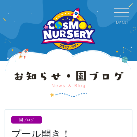
MENU
CL
News ＆ Blog
園ブログ
プール開き！