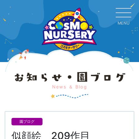
MENU
CL
News ＆ Blog
園ブログ
似顔絵 209作目