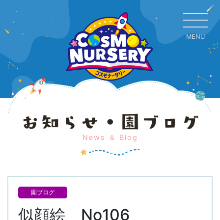
MENU
CL
News ＆ Blog
園ブログ
似顔絵 No106