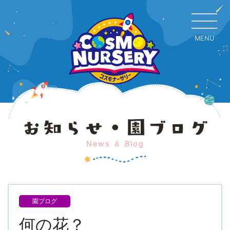
MENU
CL
News ＆ Blog
園ブログ
何の花？