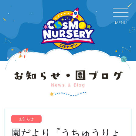
MENU
CL
News ＆ Blog
お知らせ
園だより『うちゅうりょ