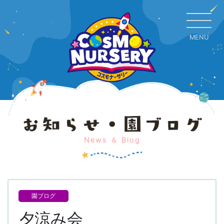
MENU
CL
News ＆ Blog
園ブログ
夕涼み会