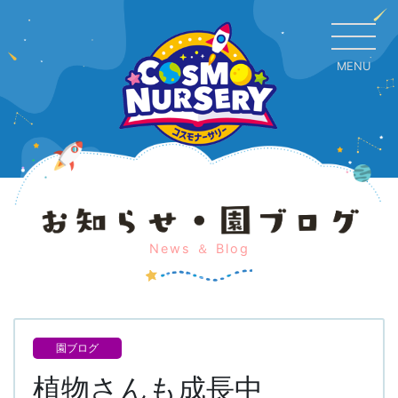
MENU
CL
News ＆ Blog
園ブログ
植物さんも成長中