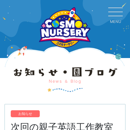
MENU
CL
News ＆ Blog
お知らせ
次回の親子英語工作教室