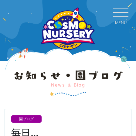
MENU
CL
News ＆ Blog
園ブログ
毎日…