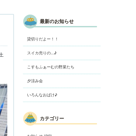
最新のお知らせ
貸切りだよー！！
スイカ売りの…♪
土
こすもふぁーむの野菜たち
夕涼み会
いろんなおばけ♪
カテゴリー