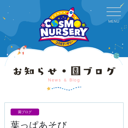
MENU
CL
News ＆ Blog
園ブログ
葉っぱあそび