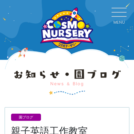
MENU
CL
News ＆ Blog
園ブログ
親子英語工作教室