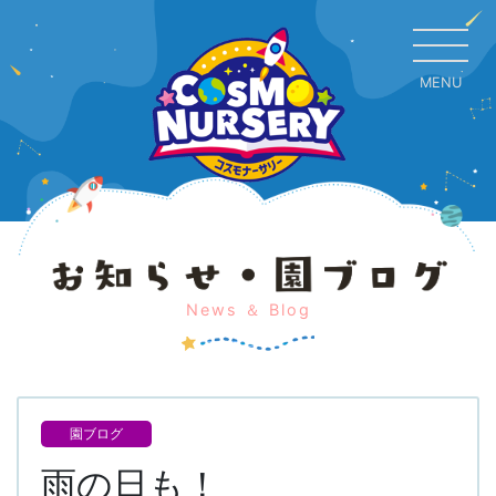
MENU
CL
News ＆ Blog
園ブログ
雨の日も！