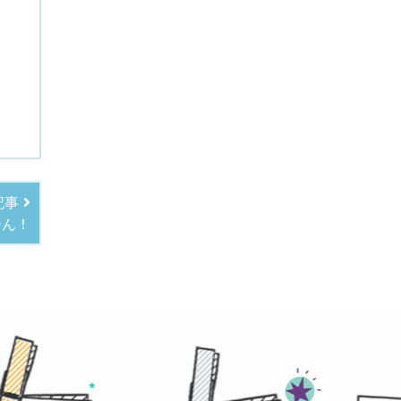
記事
ーん！