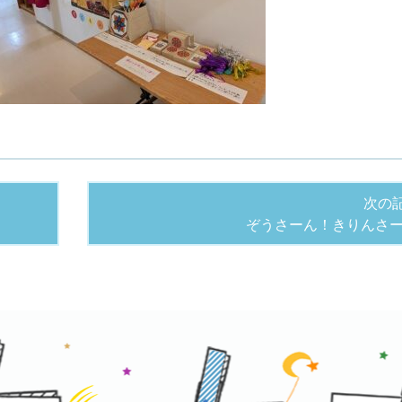
次の
ぞうさーん！きりんさ