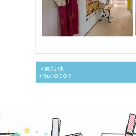
前の記事
だれの○○○？